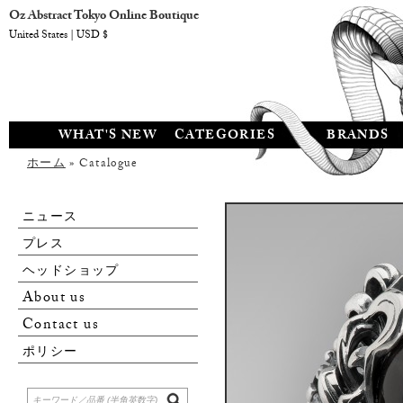
Oz Abstract Tokyo Online Boutique
United States | USD $
WHAT'S NEW
CATEGORIES
BRANDS
ホーム
» Catalogue
ニュース
プレス
ヘッドショップ
About us
Contact us
ポリシー