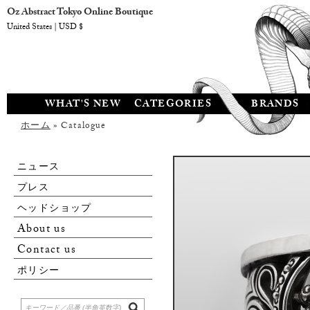
Oz Abstract Tokyo Online Boutique
United States | USD $
WHAT'S NEW
CATEGORIES
BRANDS
ホーム
» Catalogue
ニュース
プレス
ヘッドショップ
About us
Contact us
ポリシー