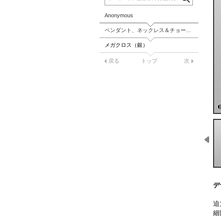
Anonymous
ペンダント、ネックレス＆チョーカー
メガクロス（銀）
戻る
トップ
次
デ
迫
細