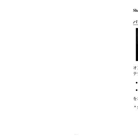
Sh
パ
オ
テ
を
＊