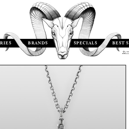
RIES
BRANDS
SPECIALS
BEST 
カ