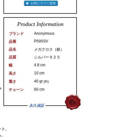
お気に入りに追加
Product Information
Anonymous
ブランド
P595SV
品番
品名
メガクロス（銀）
品質
シルバー９２５
4.8 cm
幅
10 cm
高さ
40 gr
重さ
(約)
60 cm
チェーン
永久保証
ント。
ム。